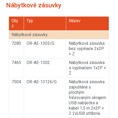
Nábytkové zásuvky
Obj.
Typ
Název
č.
Nábytkové zásuvky
7280
OR-AE-1303/G
Nábytková zásuvka
bez vypínače 2x2P
+ Z
7465
OR-AE-1302
Nábytková zásuvka
s vypínačem 1x2P +
Z
7504
OR-AE-13126/G
Nábytková zásuvka
zapuštěná s
plochým
frézovaným okrajem
USB nabíječka a
kabel 1,5 m 2x2P +
Z 2xUSB stříbrná