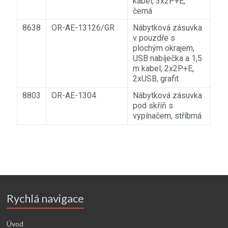
kabel, 3x2P+E,
černá
8638
OR-AE-13126/GR
Nábytková zásuvka
v pouzdře s
plochým okrajem,
USB nabíječka a 1,5
m kabel, 2x2P+E,
2xUSB, grafit
8803
OR-AE-1304
Nábytková zásuvka
pod skříň s
vypínačem, stříbrná
Rychlá navigace
Úvod