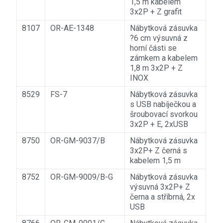
1,5 m kabelem
3x2P + Z grafit
8107
OR-AE-1348
Nábytková zásuvka
?6 cm výsuvná z
horní části se
zámkem a kabelem
1,8 m 3x2P + Z
INOX
8529
FS-7
Nábytková zásuvka
s USB nabíječkou a
šroubovací svorkou
3x2P + E, 2xUSB
8750
OR-GM-9037/B
Nábytková zásuvka
3x2P+ Z černá s
kabelem 1,5 m
8752
OR-GM-9009/B-G
Nábytková zásuvka
výsuvná 3x2P+ Z
černa a stříbrná, 2x
USB