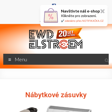
Navštivte náš e-shop
✖
+420 777 687 800
Klikněte pro zobrazení.
🇬🇧
ewd@ewdel.cz
✔️ odesláno přes NOTIFIKAČKA.CZ
Menu
Nábytkové zásuvky