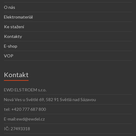
O nás
Elektromateriál
Ke stažení
Kontakty
E-shop
VOP
Kontakt
EWD ELSTROEM s.r.o.
Nová Ves u Světlé 69, 582 91 Světlá nad Sázavou
tel: +420 777 687 800
E-mail:ewd@ewdel.cz
IČ: 27493318