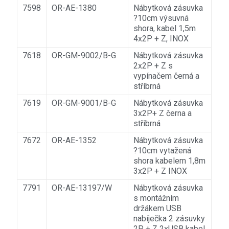
7598
OR-AE-1380
Nábytková zásuvka
?10cm výsuvná
shora, kabel 1,5m
4x2P + Z, INOX
7618
OR-GM-9002/B-G
Nábytková zásuvka
2x2P + Z s
vypínačem černá a
stříbrná
7619
OR-GM-9001/B-G
Nábytková zásuvka
3x2P+ Z černa a
stříbrná
7672
OR-AE-1352
Nábytková zásuvka
?10cm vytažená
shora kabelem 1,8m
3x2P + Z INOX
7791
OR-AE-13197/W
Nábytková zásuvka
s montážním
držákem USB
nabíječka 2 zásuvky
2P + Z 2xUSB kabel