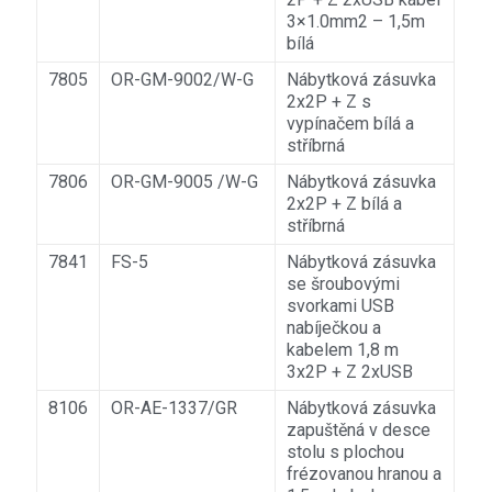
3×1.0mm2 – 1,5m
bílá
7805
OR-GM-9002/W-G
Nábytková zásuvka
2x2P + Z s
vypínačem bílá a
stříbrná
7806
OR-GM-9005 /W-G
Nábytková zásuvka
2x2P + Z bílá a
stříbrná
7841
FS-5
Nábytková zásuvka
se šroubovými
svorkami USB
nabíječkou a
kabelem 1,8 m
3x2P + Z 2xUSB
8106
OR-AE-1337/GR
Nábytková zásuvka
zapuštěná v desce
stolu s plochou
frézovanou hranou a