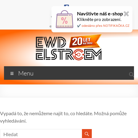
Skip
to
Navštivte náš e-shop
✖
content
+420 777 687 800
Klikněte pro zobrazení.
🇬🇧
ewd@ewdel.cz
✔️ odesláno přes NOTIFIKAČKA.CZ
ewdel.cz
Menu
…
neztrácíme
energii
Vypadá to, že nemůžeme najít to, co hledáte. Možná pomůže
vyhledávání.