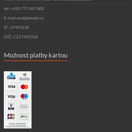
tel: +420 777 687 800
E-mail:ewd@ewdel.cz
IČ: 27493318
DIČ: CZ27493318
Možnost platby kartou