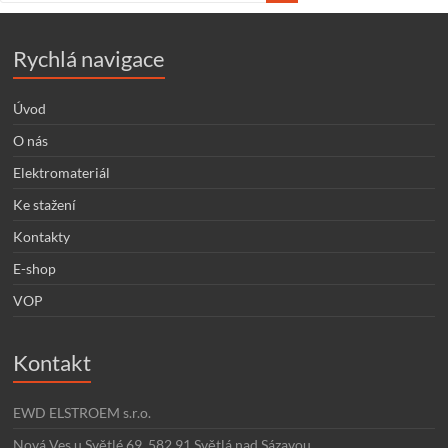
Rychlá navigace
Úvod
O nás
Elektromateriál
Ke stažení
Kontakty
E-shop
VOP
Kontakt
EWD ELSTROEM s.r.o.
Nová Ves u Světlé 69, 582 91 Světlá nad Sázavou