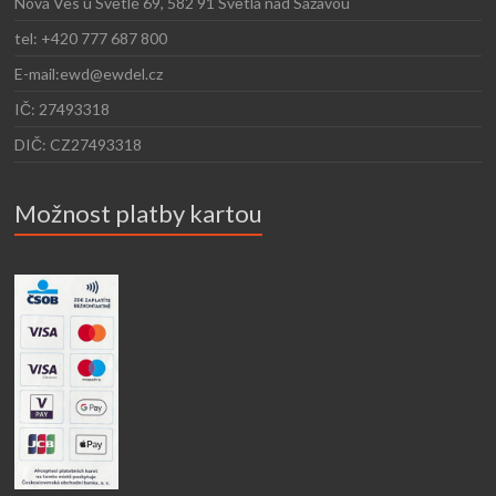
Nová Ves u Světlé 69, 582 91 Světlá nad Sázavou
tel: +420 777 687 800
E-mail:ewd@ewdel.cz
IČ: 27493318
DIČ: CZ27493318
Možnost platby kartou