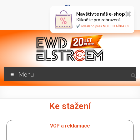
Navštivte náš e-shop
✖
+420 777 687 800
Klikněte pro zobrazení.
🇬🇧
ewd@ewdel.cz
✔️ odesláno přes NOTIFIKAČKA.CZ
Menu
Ke stažení
VOP a reklamace