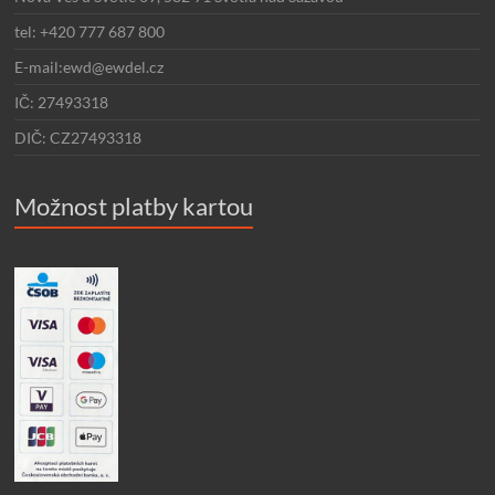
tel: +420 777 687 800
E-mail:ewd@ewdel.cz
IČ: 27493318
DIČ: CZ27493318
Možnost platby kartou