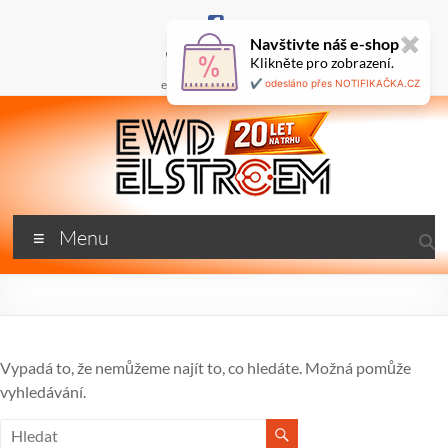
Skip
to
Navštivte náš e-shop
✖
content
+420 777 687 800
Klikněte pro zobrazení.
🇬🇧
ewd@ewdel.cz
✔️ odesláno přes NOTIFIKAČKA.CZ
ewdel.cz
Menu
…
neztrácíme
energii
Vypadá to, že nemůžeme najít to, co hledáte. Možná pomůže
vyhledávání.