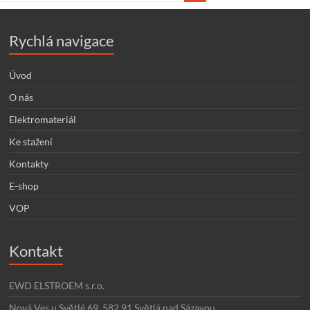
Rychlá navigace
Úvod
O nás
Elektromateriál
Ke stažení
Kontakty
E-shop
VOP
Kontakt
EWD ELSTROEM s.r.o.
Nová Ves u Světlé 69, 582 91 Světlá nad Sázavou