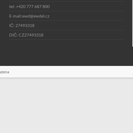
tel: +420 777 687 800
E-mail:ewd@ewdel.cz
IČ: 27493318
DIČ: CZ27493318
azena