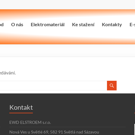
od
O nás
Elektromateriál
Ke stažení
Kontakty
E-
edávání.
Kontakt
EWD ELSTROEM s.r.o.
Nová Ves u Světlé 69, 582 91 Světlá nad Sázavou