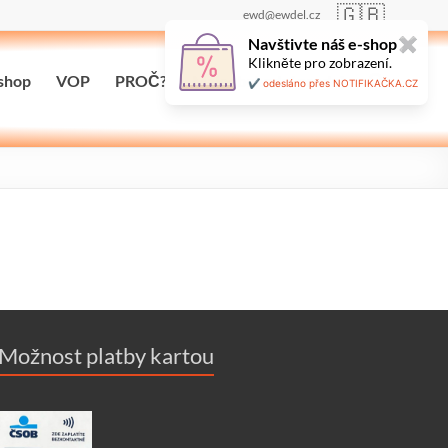
🇬🇧
ewd@ewdel.cz
Navštivte náš e-shop
✖
Klikněte pro zobrazení.
shop
VOP
PROČ?
Maloobchodní prodej
✔️ odesláno přes NOTIFIKAČKA.CZ
Možnost platby kartou