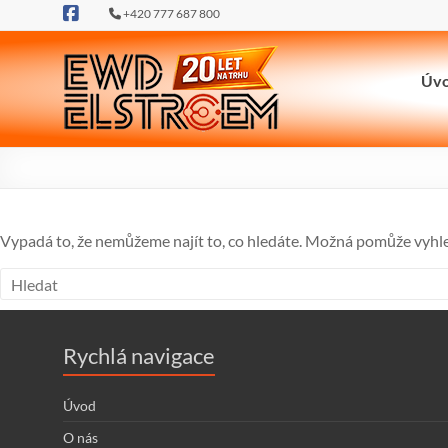
Skip
+420 777 687 800
to
content
ewdel.cz
Úv
…
neztrácíme
energii
Vypadá to, že nemůžeme najít to, co hledáte. Možná pomůže vyhl
Rychlá navigace
Úvod
O nás