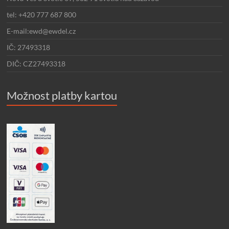
tel: +420 777 687 800
E-mail:ewd@ewdel.cz
IČ: 27493318
DIČ: CZ27493318
Možnost platby kartou