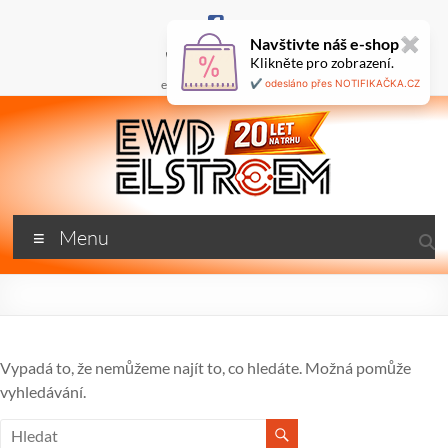
Skip
to
Navštivte náš e-shop
✖
content
+420 777 687 800
Klikněte pro zobrazení.
🇬🇧
ewd@ewdel.cz
✔️ odesláno přes NOTIFIKAČKA.CZ
ewdel.cz
Menu
…
neztrácíme
energii
Vypadá to, že nemůžeme najít to, co hledáte. Možná pomůže
vyhledávání.