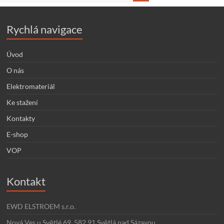
Rychlá navigace
Úvod
O nás
Elektromateriál
Ke stažení
Kontakty
E-shop
VOP
Kontakt
EWD ELSTROEM s.r.o.
Nová Ves u Světlé 69, 582 91 Světlá nad Sázavou