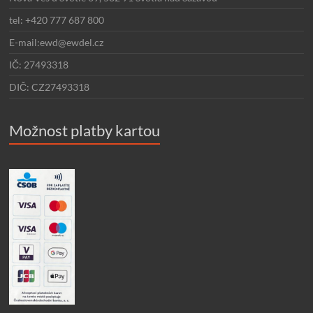
tel: +420 777 687 800
E-mail:ewd@ewdel.cz
IČ: 27493318
DIČ: CZ27493318
Možnost platby kartou