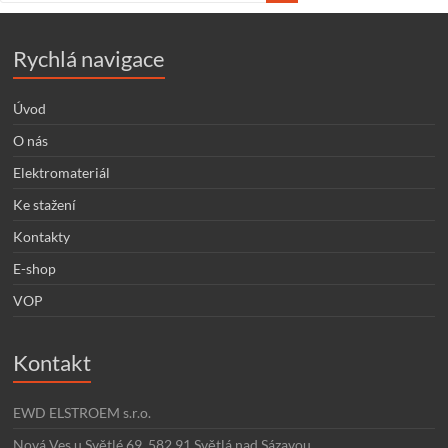
Rychlá navigace
Úvod
O nás
Elektromateriál
Ke stažení
Kontakty
E-shop
VOP
Kontakt
EWD ELSTROEM s.r.o.
Nová Ves u Světlé 69, 582 91 Světlá nad Sázavou