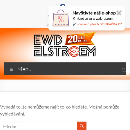
Skip
to
Navštivte náš e-shop
✖
content
+420 777 687 800
Klikněte pro zobrazení.
🇬🇧
ewd@ewdel.cz
✔️ odesláno přes NOTIFIKAČKA.CZ
ewdel.cz
Menu
…
neztrácíme
energii
Vypadá to, že nemůžeme najít to, co hledáte. Možná pomůže
vyhledávání.