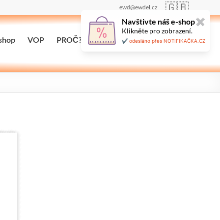
🇬🇧
ewd@ewdel.cz
Navštivte náš e-shop
✖
Klikněte pro zobrazení.
shop
VOP
PROČ?
Maloobchodní prodej
✔️ odesláno přes NOTIFIKAČKA.CZ