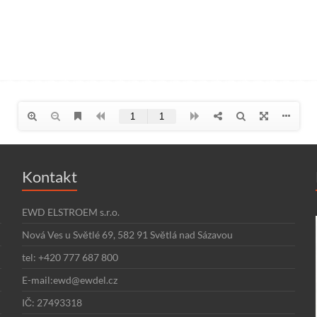
Kontakt
EWD ELSTROEM s.r.o.
Nová Ves u Světlé 69, 582 91 Světlá nad Sázavou
tel: +420 777 687 800
E-mail:ewd@ewdel.cz
IČ: 27493318