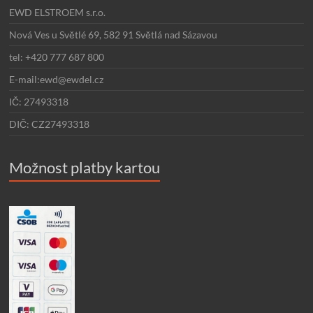
EWD ELSTROEM s.r.o.
Nová Ves u Světlé 69, 582 91 Světlá nad Sázavou
tel: +420 777 687 800
E-mail:ewd@ewdel.cz
IČ: 27493318
DIČ: CZ27493318
Možnost platby kartou