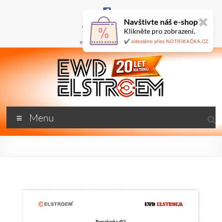
Skip
to
Navštivte náš e-shop
✖
content
+420 777 687 800
Klikněte pro zobrazení.
🇬🇧
ewd@ewdel.cz
✔️ odesláno přes NOTIFIKAČKA.CZ
ewdel.cz
Menu
…
neztrácíme
energii