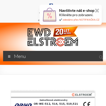
Skip
to
Navštivte náš e-shop
✖
content
+420 777 687 800
Klikněte pro zobrazení.
🇬🇧
ewd@ewdel.cz
✔️ odesláno přes NOTIFIKAČKA.CZ
ewdel.cz
Menu
…
neztrácíme
energii