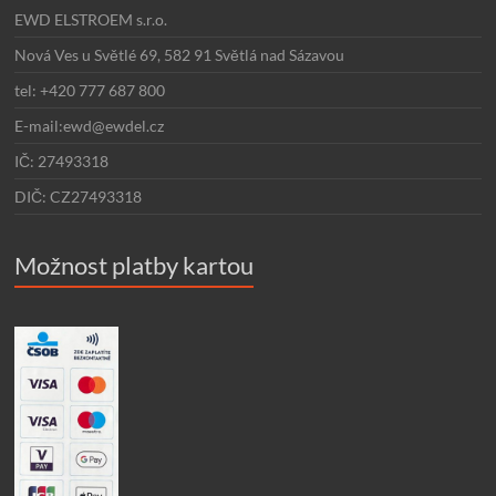
EWD ELSTROEM s.r.o.
Nová Ves u Světlé 69, 582 91 Světlá nad Sázavou
tel: +420 777 687 800
E-mail:ewd@ewdel.cz
IČ: 27493318
DIČ: CZ27493318
Možnost platby kartou