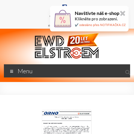
Skip
to
Navštivte náš e-shop
✖
content
+420 777 687 800
Klikněte pro zobrazení.
🇬🇧
ewd@ewdel.cz
✔️ odesláno přes NOTIFIKAČKA.CZ
ewdel.cz
Menu
…
neztrácíme
energii