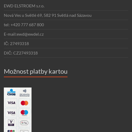
EWD ELSTROEM s.r.o.
Nová Ves u Světlé 69, 582 91 Světlá nad Sázavou
tel: +420 777 687 800
E-mail:ewd@ewdel.cz
IČ: 27493318
DIČ: CZ27493318
Možnost platby kartou