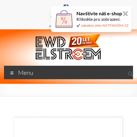
Skip
to
Navštivte náš e-shop
✖
content
+420 777 687 800
Klikněte pro zobrazení.
🇬🇧
ewd@ewdel.cz
✔️ odesláno přes NOTIFIKAČKA.CZ
ewdel.cz
Menu
…
neztrácíme
energii