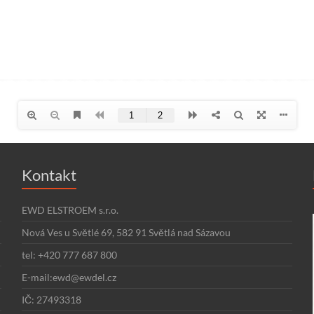
Kontakt
EWD ELSTROEM s.r.o.
Nová Ves u Světlé 69, 582 91 Světlá nad Sázavou
tel: +420 777 687 800
E-mail:ewd@ewdel.cz
IČ: 27493318