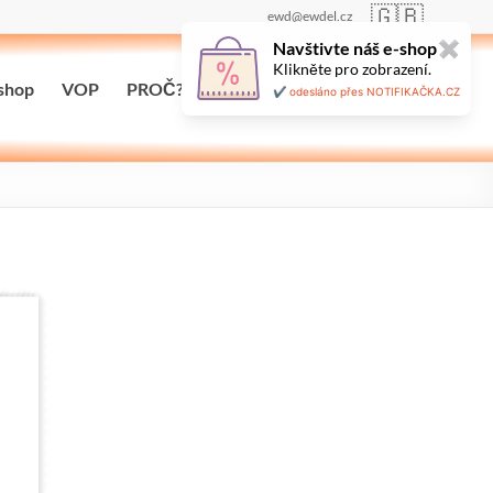
🇬🇧
ewd@ewdel.cz
Navštivte náš e-shop
✖
Klikněte pro zobrazení.
shop
VOP
PROČ?
Maloobchodní prodej
✔️ odesláno přes NOTIFIKAČKA.CZ