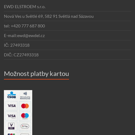
EWD ELSTROEM s.r.o.
Nová Ves u Světlé 69, 582 91 Světlá nad Sázavou
tel: +420 777 687 800
E-mail:ewd@ewdel.cz
IČ: 27493318
DIČ: CZ27493318
Možnost platby kartou