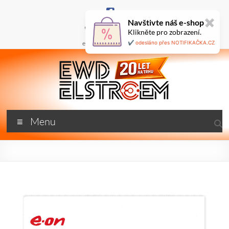
Skip
to
Navštivte náš e-shop
✖
content
+420 777 687 800
Klikněte pro zobrazení.
🇬🇧
ewd@ewdel.cz
✔️ odesláno přes NOTIFIKAČKA.CZ
ewdel.cz
Menu
…
neztrácíme
energii