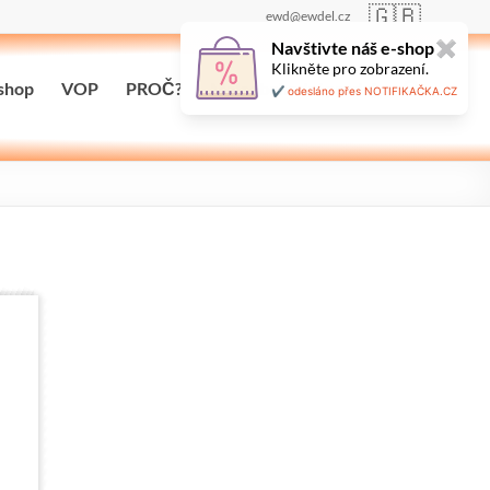
🇬🇧
ewd@ewdel.cz
Navštivte náš e-shop
✖
Klikněte pro zobrazení.
shop
VOP
PROČ?
Maloobchodní prodej
✔️ odesláno přes NOTIFIKAČKA.CZ