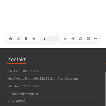
Kontakt
EWD ELSTROEM s.r.o.
Nová Ves u Světlé 69, 582 91 Světlá nad Sázavou
tel: +420 777 687 800
E-mail:ewd@ewdel.cz
IČ: 27493318