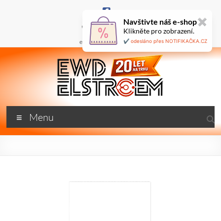
Skip
to
Navštivte náš e-shop
✖
content
+420 777 687 800
Klikněte pro zobrazení.
🇬🇧
ewd@ewdel.cz
✔️ odesláno přes NOTIFIKAČKA.CZ
ewdel.cz
Menu
…
neztrácíme
energii