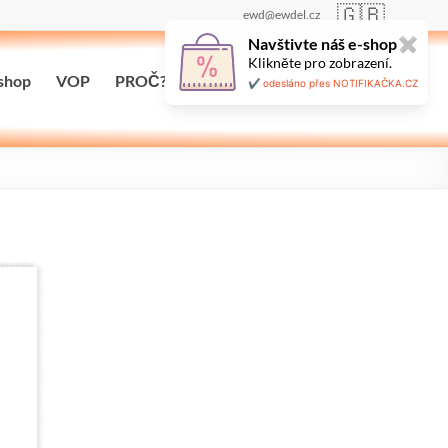
🇬🇧
ewd@ewdel.cz
Navštivte náš e-shop
✖
Klikněte pro zobrazení.
shop
VOP
PROČ?
Maloobchodní prodej
✔️ odesláno přes NOTIFIKAČKA.CZ