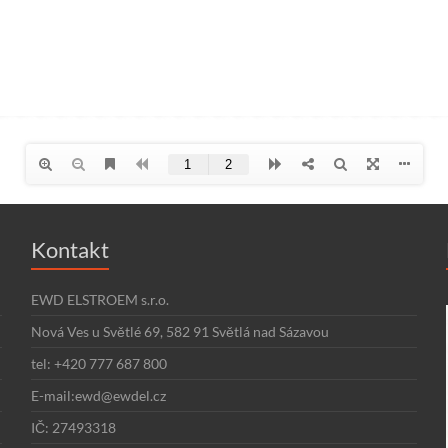
Kontakt
EWD ELSTROEM s.r.o.
Nová Ves u Světlé 69, 582 91 Světlá nad Sázavou
tel: +420 777 687 800
E-mail:ewd@ewdel.cz
IČ: 27493318