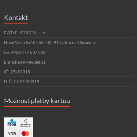
Kontakt
EWD ELSTROEM s.r.o.
Nová Ves u Světlé 69, 582 91 Světlá nad Sázavou
tel: +420 777 687 800
E-mail:ewd@ewdel.cz
IČ: 27493318
DIČ: CZ27493318
Možnost platby kartou