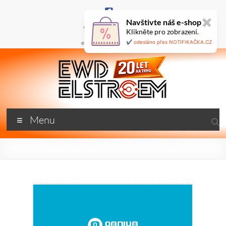
Skip
to
Navštivte náš e-shop
✖
content
+420 777 687 800
Klikněte pro zobrazení.
🇬🇧
ewd@ewdel.cz
✔️ odesláno přes NOTIFIKAČKA.CZ
ewdel.cz
Menu
…
neztrácíme
energii