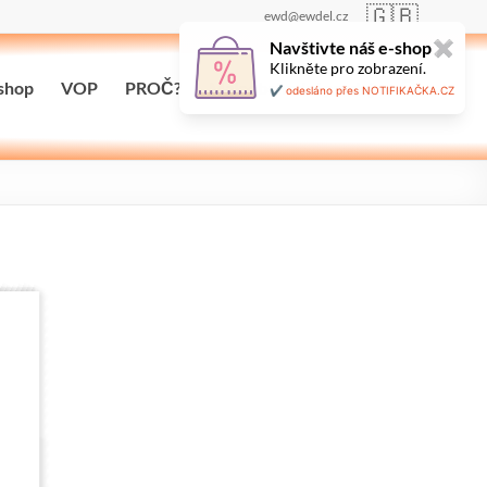
🇬🇧
ewd@ewdel.cz
Navštivte náš e-shop
✖
Klikněte pro zobrazení.
shop
VOP
PROČ?
Maloobchodní prodej
✔️ odesláno přes NOTIFIKAČKA.CZ