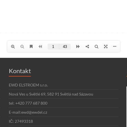
Kontakt
EWD ELSTROEM s.r.o.
Nová Ves u Světlé 69, 582 91 Světlá nad Sázavou
tel: +420 777 687 800
E-mail:ewd@ewdel.cz
IČ: 27493318