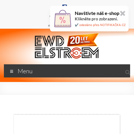
Skip
to
Navštivte náš e-shop
✖
content
+420 777 687 800
Klikněte pro zobrazení.
🇬🇧
ewd@ewdel.cz
✔️ odesláno přes NOTIFIKAČKA.CZ
ewdel.cz
Menu
…
neztrácíme
energii