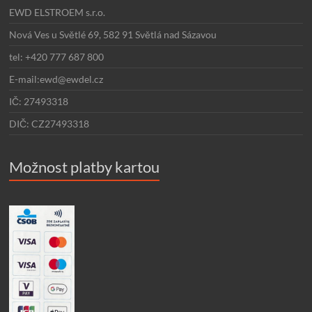
EWD ELSTROEM s.r.o.
Nová Ves u Světlé 69, 582 91 Světlá nad Sázavou
tel: +420 777 687 800
E-mail:ewd@ewdel.cz
IČ: 27493318
DIČ: CZ27493318
Možnost platby kartou