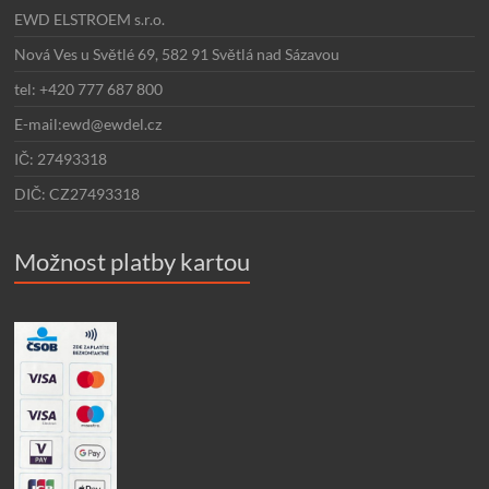
EWD ELSTROEM s.r.o.
Nová Ves u Světlé 69, 582 91 Světlá nad Sázavou
tel: +420 777 687 800
E-mail:ewd@ewdel.cz
IČ: 27493318
DIČ: CZ27493318
Možnost platby kartou