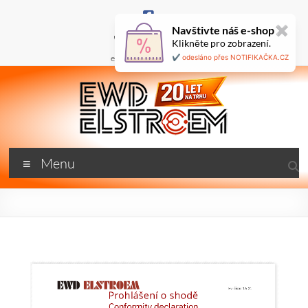
Skip
to
Navštivte náš e-shop
✖
content
+420 777 687 800
Klikněte pro zobrazení.
🇬🇧
ewd@ewdel.cz
✔️ odesláno přes NOTIFIKAČKA.CZ
ewdel.cz
Menu
…
neztrácíme
energii