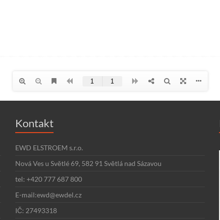
Kontakt
EWD ELSTROEM s.r.o.
Nová Ves u Světlé 69, 582 91 Světlá nad Sázavou
tel: +420 777 687 800
E-mail:ewd@ewdel.cz
IČ: 27493318