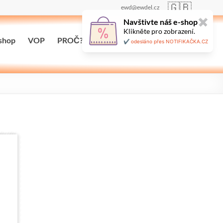
🇬🇧
ewd@ewdel.cz
Navštivte náš e-shop
✖
Klikněte pro zobrazení.
shop
VOP
PROČ?
Maloobchodní prodej
✔️ odesláno přes NOTIFIKAČKA.CZ