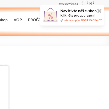
🇬🇧
ewd@ewdel.cz
Navštivte náš e-shop
✖
Klikněte pro zobrazení.
shop
VOP
PROČ?
Maloobchodní prodej
✔️ odesláno přes NOTIFIKAČKA.CZ