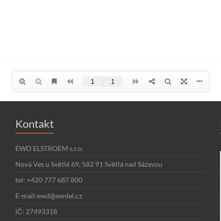
Kontakt
EWD ELSTROEM s.r.o.
Nová Ves u Světlé 69, 582 91 Světlá nad Sázavou
tel: +420 777 687 800
E-mail:ewd@ewdel.cz
IČ: 27493318