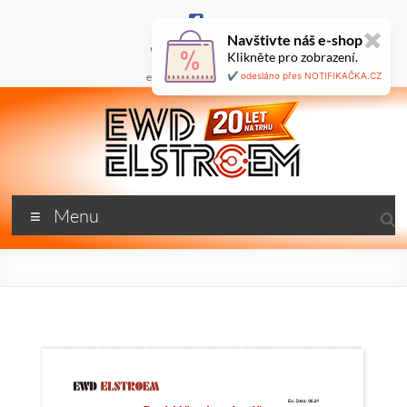
Skip
to
Navštivte náš e-shop
✖
content
+420 777 687 800
Klikněte pro zobrazení.
🇬🇧
ewd@ewdel.cz
✔️ odesláno přes NOTIFIKAČKA.CZ
ewdel.cz
Menu
…
neztrácíme
energii