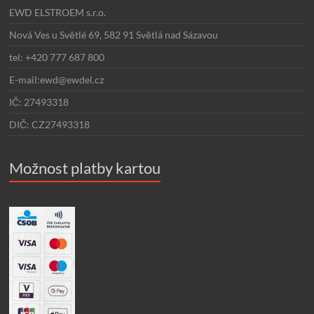
EWD ELSTROEM s.r.o.
Nová Ves u Světlé 69, 582 91 Světlá nad Sázavou
tel: +420 777 687 800
E-mail:ewd@ewdel.cz
IČ: 27493318
DIČ: CZ27493318
Možnost platby kartou