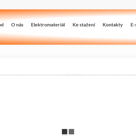
od
O nás
Elektromateriál
Ke stažení
Kontakty
E-