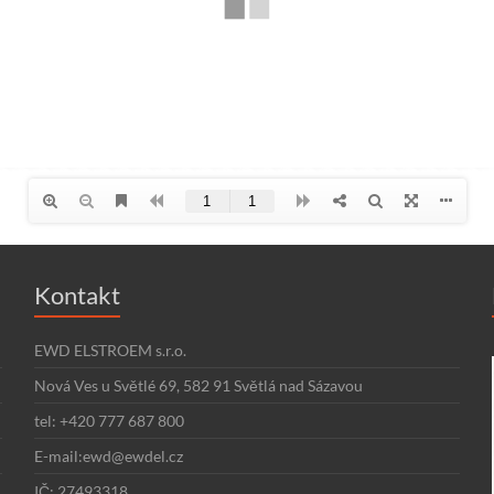
Kontakt
EWD ELSTROEM s.r.o.
Nová Ves u Světlé 69, 582 91 Světlá nad Sázavou
tel: +420 777 687 800
E-mail:ewd@ewdel.cz
IČ: 27493318