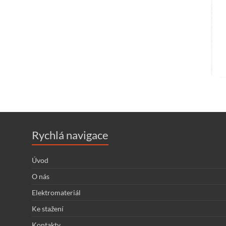
Rychlá navigace
Úvod
O nás
Elektromateriál
Ke stažení
Kontakty