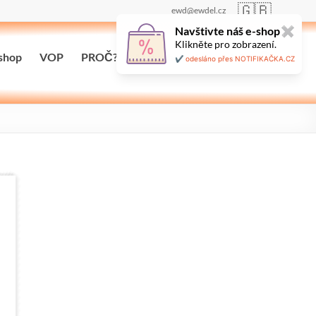
🇬🇧
ewd@ewdel.cz
Navštivte náš e-shop
✖
Klikněte pro zobrazení.
shop
VOP
PROČ?
Maloobchodní prodej
✔️ odesláno přes NOTIFIKAČKA.CZ