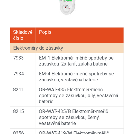
Skladové
Popis
číslo
Elektroměry do zásuvky
7933
EM-1 Elektroměr-měřič spotřeby se
zásuvkou 2x tarif, záloha baterie
7934
EM-4 Elektroměr-meřič spotřeby se
zásuvkou, vestavěná baterie
8211
OR-WAT-435 Elektroměr-měřič
spotřeby se zásuvkou, bílý, vestavěná
baterie
8215
OR-WAT-435/B Elektroměr-meřič
spotřeby se zásuvkou, černý,
vestavěná baterie
8256
OR-WAT-419/W Elektroměr-měřič