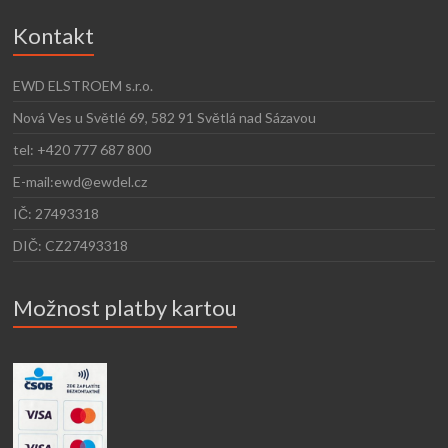
Kontakt
EWD ELSTROEM s.r.o.
Nová Ves u Světlé 69, 582 91 Světlá nad Sázavou
tel: +420 777 687 800
E-mail:ewd@ewdel.cz
IČ: 27493318
DIČ: CZ27493318
Možnost platby kartou