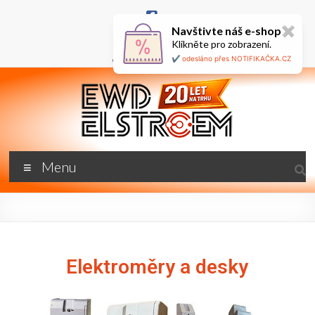
Navštivte náš e-shop
✖
+420 777 687 800
Klikněte pro zobrazení.
🇬🇧
ewd@ewdel.cz
✔️ odesláno přes NOTIFIKAČKA.CZ
Menu
Elektroměry a desky