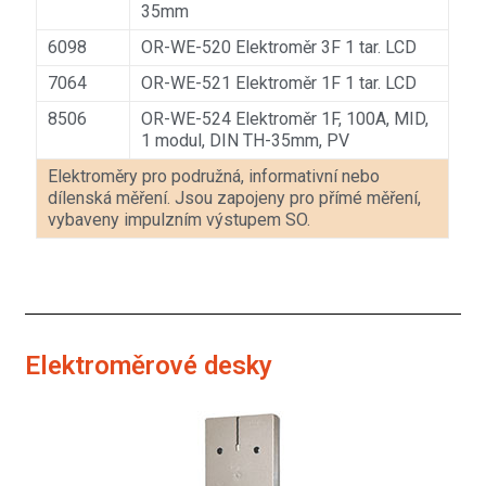
35mm
6098
OR-WE-520 Elektroměr 3F 1 tar. LCD
7064
OR-WE-521 Elektroměr 1F 1 tar. LCD
8506
OR-WE-524 Elektroměr 1F, 100A, MID,
1 modul, DIN TH-35mm, PV
Elektroměry pro podružná, informativní nebo
dílenská měření. Jsou zapojeny pro přímé měření,
vybaveny impulzním výstupem SO.
Elektroměrové desky