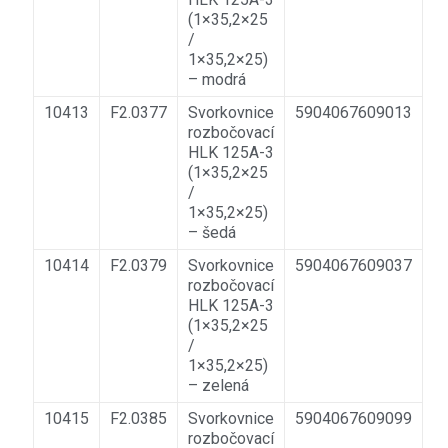
(1×35,2×25
/
1×35,2×25)
– modrá
10413
F2.0377
Svorkovnice
5904067609013
rozbočovací
HLK 125A-3
(1×35,2×25
/
1×35,2×25)
– šedá
10414
F2.0379
Svorkovnice
5904067609037
rozbočovací
HLK 125A-3
(1×35,2×25
/
1×35,2×25)
– zelená
10415
F2.0385
Svorkovnice
5904067609099
rozbočovací