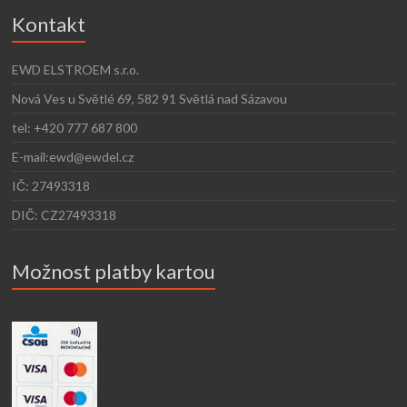
Kontakt
EWD ELSTROEM s.r.o.
Nová Ves u Světlé 69, 582 91 Světlá nad Sázavou
tel: +420 777 687 800
E-mail:ewd@ewdel.cz
IČ: 27493318
DIČ: CZ27493318
Možnost platby kartou