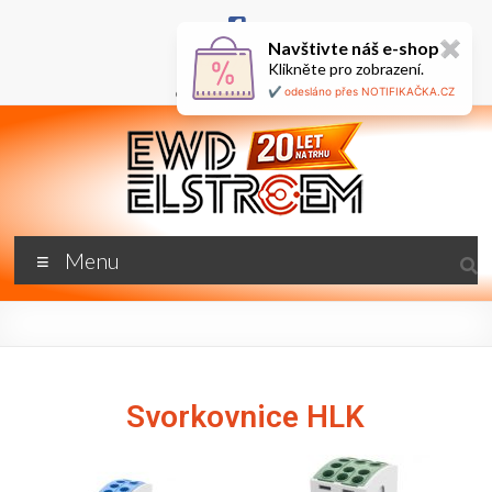
Navštivte náš e-shop
✖
+420 777 687 800
Klikněte pro zobrazení.
🇬🇧
ewd@ewdel.cz
✔️ odesláno přes NOTIFIKAČKA.CZ
Menu
Svorkovnice HLK