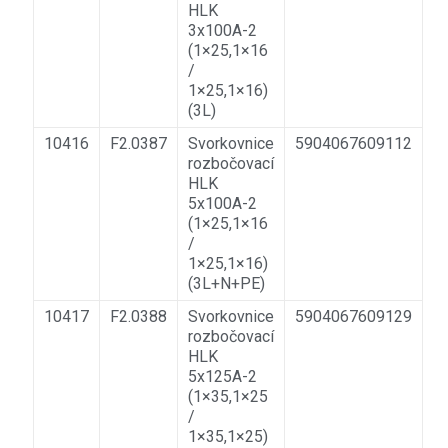
HLK
3x100A-2
(1×25,1×16
/
1×25,1×16)
(3L)
10416
F2.0387
Svorkovnice
5904067609112
rozbočovací
HLK
5x100A-2
(1×25,1×16
/
1×25,1×16)
(3L+N+PE)
10417
F2.0388
Svorkovnice
5904067609129
rozbočovací
HLK
5x125A-2
(1×35,1×25
/
1×35,1×25)