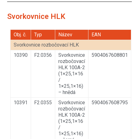
Svorkovnice HLK
Obj. č.
Typ
Název
EAN
Svorkovnice rozbočovací HLK
10390
F2.0356
Svorkovnice
5904067608801
rozbočovací
HLK 100A-2
(1×25,1×16
/
1×25,1×16)
– hnědá
10391
F2.0355
Svorkovnice
5904067608795
rozbočovací
HLK 100A-2
(1×25,1×16
/
1×25,1×16)