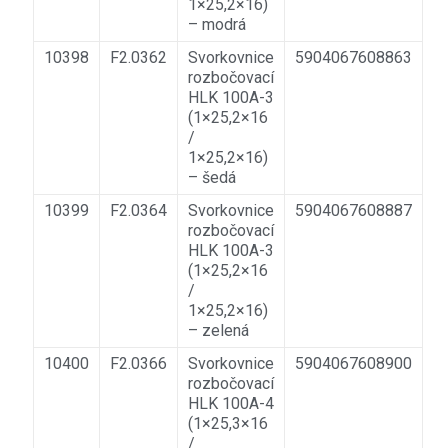
1×25,2×16)
– modrá
10398
F2.0362
Svorkovnice
5904067608863
rozbočovací
HLK 100A-3
(1×25,2×16
/
1×25,2×16)
– šedá
10399
F2.0364
Svorkovnice
5904067608887
rozbočovací
HLK 100A-3
(1×25,2×16
/
1×25,2×16)
– zelená
10400
F2.0366
Svorkovnice
5904067608900
rozbočovací
HLK 100A-4
(1×25,3×16
/