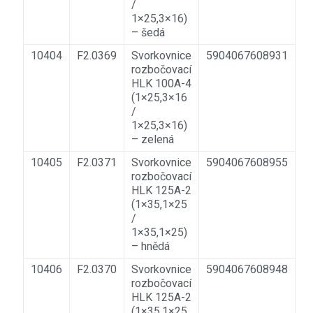
/
1×25,3×16)
– šedá
10404
F2.0369
Svorkovnice
5904067608931
rozbočovací
HLK 100A-4
(1×25,3×16
/
1×25,3×16)
– zelená
10405
F2.0371
Svorkovnice
5904067608955
rozbočovací
HLK 125A-2
(1×35,1×25
/
1×35,1×25)
– hnědá
10406
F2.0370
Svorkovnice
5904067608948
rozbočovací
HLK 125A-2
(1×35,1×25