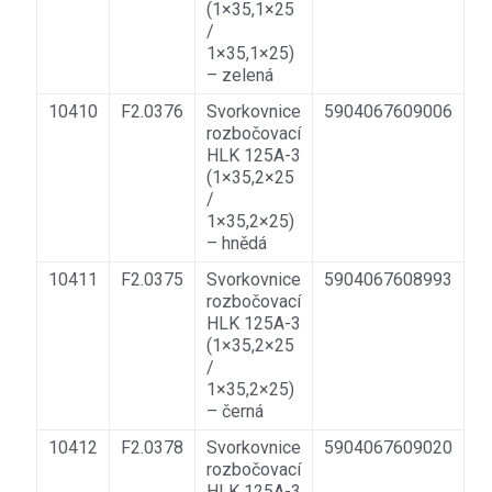
(1×35,1×25
/
1×35,1×25)
– zelená
10410
F2.0376
Svorkovnice
5904067609006
rozbočovací
HLK 125A-3
(1×35,2×25
/
1×35,2×25)
– hnědá
10411
F2.0375
Svorkovnice
5904067608993
rozbočovací
HLK 125A-3
(1×35,2×25
/
1×35,2×25)
– černá
10412
F2.0378
Svorkovnice
5904067609020
rozbočovací
HLK 125A-3