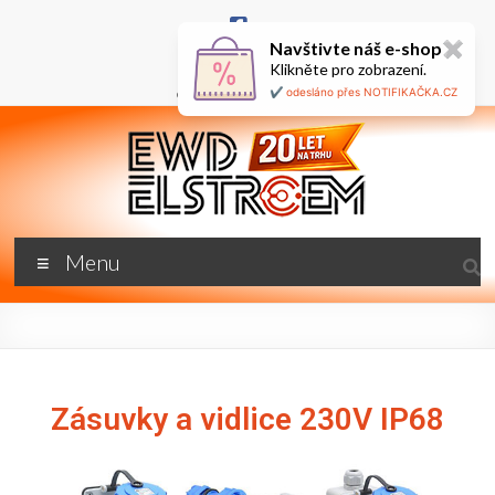
Navštivte náš e-shop
✖
+420 777 687 800
Klikněte pro zobrazení.
🇬🇧
ewd@ewdel.cz
✔️ odesláno přes NOTIFIKAČKA.CZ
Menu
Zásuvky a vidlice 230V IP68