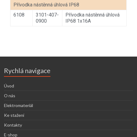
Přívodka nástěnná úhlová IP68
6108
3101-407-
Přívodka nástěnná úhlová
0900
IP68 1x16A
Rychlá navigace
Úvod
O nás
Elektromateriál
Ke stažení
Kontakty
E-shop