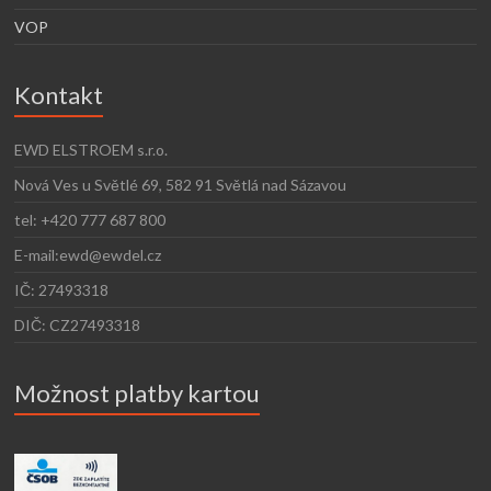
VOP
Kontakt
EWD ELSTROEM s.r.o.
Nová Ves u Světlé 69, 582 91 Světlá nad Sázavou
tel: +420 777 687 800
E-mail:ewd@ewdel.cz
IČ: 27493318
DIČ: CZ27493318
Možnost platby kartou