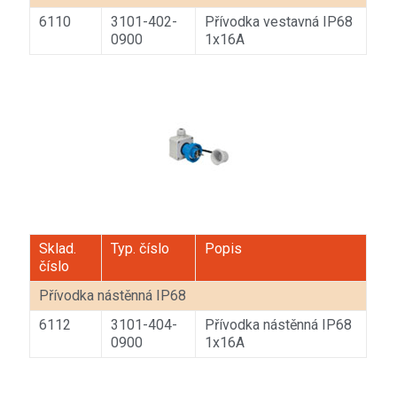
6110
3101-402-
Přívodka vestavná IP68
0900
1x16A
Sklad.
Typ. číslo
Popis
číslo
Přívodka nástěnná IP68
6112
3101-404-
Přívodka nástěnná IP68
0900
1x16A