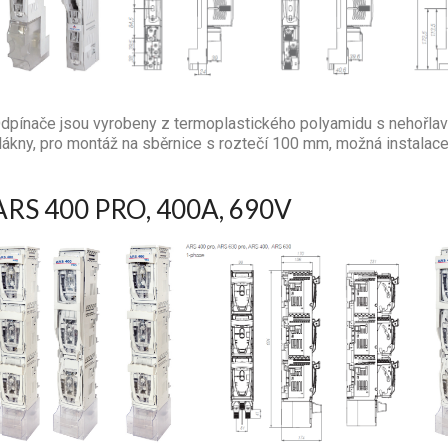
dpínače jsou vyrobeny z termoplastického polyamidu s nehořla
lákny, pro montáž na sběrnice s roztečí 100 mm, možná instalac
ARS 400 PRO, 400A, 690V