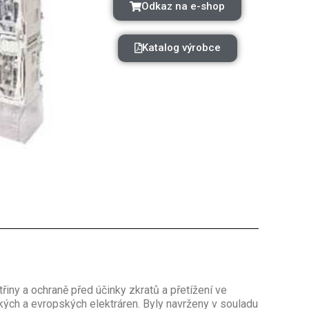
Odkaz na e-shop
Katalog výrobce
třiny a ochraně před účinky zkratů a přetížení ve
kých a evropských elektráren. Byly navrženy v souladu