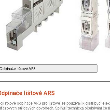
Odpínače lištové ARS
Odpínače lištové ARS
ojistkové odpínače ARS pro lištové se používají k distribuci elek
řífázových střídavých obvodech. Splňují technická očekávání čes