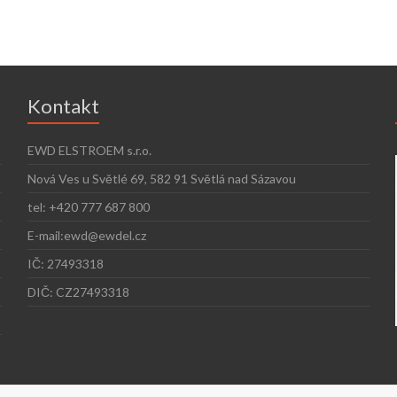
Kontakt
EWD ELSTROEM s.r.o.
Nová Ves u Světlé 69, 582 91 Světlá nad Sázavou
tel: +420 777 687 800
E-mail:ewd@ewdel.cz
IČ: 27493318
DIČ: CZ27493318