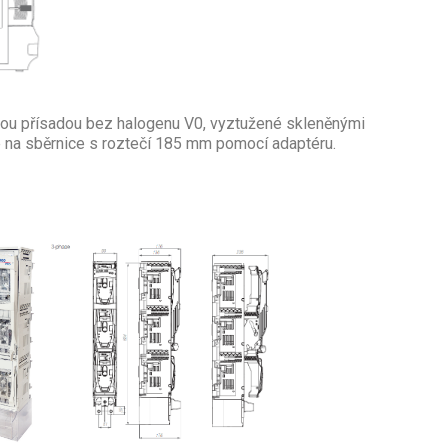
vou přísadou bez halogenu V0, vyztužené skleněnými
e na sběrnice s roztečí 185 mm pomocí adaptéru.