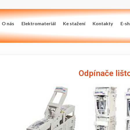
O nás
Elektromateriál
Ke stažení
Kontakty
E-s
Odpínače lišt