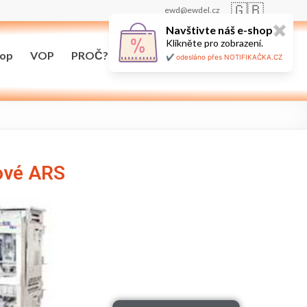
🇬🇧
ewd@ewdel.cz
Navštivte náš e-shop
✖
Klikněte pro zobrazení.
hop
VOP
PROČ?
Maloobchodní prodej
✔️ odesláno přes NOTIFIKAČKA.CZ
ové ARS