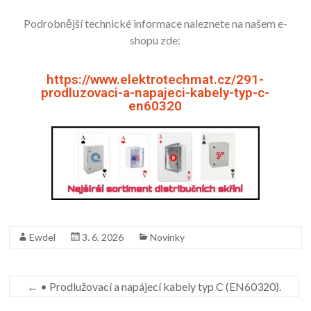
Podrobnější technické informace naleznete na našem e-
shopu zde:
https://www.elektrotechmat.cz/291-
prodluzovaci-a-napajeci-kabely-typ-c-
en60320
Ewdel
3. 6. 2026
Novinky
←
• Prodlužovací a napájecí kabely typ C (EN60320).