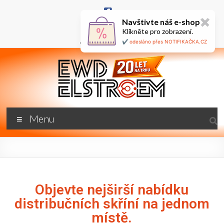
Navštivte náš e-shop
✖
+420 777 687 800
Klikněte pro zobrazení.
🇬🇧
ewd@ewdel.cz
✔️ odesláno přes NOTIFIKAČKA.CZ
Menu
Objevte nejširší nabídku
distribučních skříní na jednom
místě.