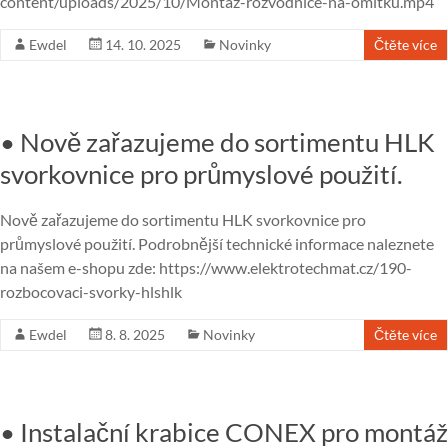
content/uploads/2025/10/Montaz-rozvodnice-na-omitku.mp4
Ewdel
14. 10. 2025
Novinky
Čtěte více
• Nově zařazujeme do sortimentu HLK
svorkovnice pro průmyslové použití.
Nově zařazujeme do sortimentu HLK svorkovnice pro
průmyslové použití. Podrobnější technické informace naleznete
na našem e-shopu zde: https://www.elektrotechmat.cz/190-
rozbocovaci-svorky-hlshlk
Ewdel
8. 8. 2025
Novinky
Čtěte více
• Instalační krabice CONEX pro montáž