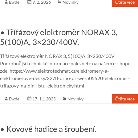
Ewdel
9. 2. 2026
Novinky
Čtěte více
• Třífázový elektroměr NORAX 3,
5(100)A, 3×230/400V.
Třífázový elektroměr NORAX 3, 5(100)A, 3×230/400V
Podrobnější technické informace naleznete na našem e-shopu
zde: https://www.elektrotechmat.cz/elektromery-a-
elektromerove-desky/3278-orno-or-we-505520-elektromer-
trifazovy-na-din-listu-elektronicky.html
Ewdel
17. 11. 2025
Novinky
Čtěte více
• Kovové hadice a šroubení.