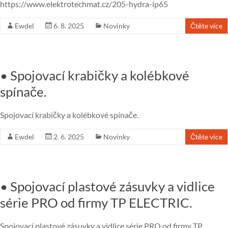
https://www.elektrotechmat.cz/205-hydra-ip65
Ewdel
6. 8. 2025
Novinky
Čtěte více
• Spojovací krabičky a kolébkové
spínače.
Spojovací krabičky a kolébkové spínače.
Ewdel
2. 6. 2025
Novinky
Čtěte více
• Spojovací plastové zásuvky a vidlice
série PRO od firmy TP ELECTRIC.
Spojovací plastové zásuvky a vidlice série PRO od firmy TP