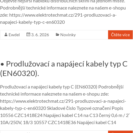
Objevte nejširší nabídku distribučních skříní na jednom místě.
Podrobnější technické informace naleznete na našem e-shopu
zde: https://www.elektrotechmat.cz/291-prodluzovaci-a-
napajeci-kabely-typ-c-en60320
Ewdel
3. 6. 2026
Novinky
Čtěte více
• Prodlužovací a napájecí kabely typ C
(EN60320).
Prodlužovací a napájecí kabely typ C (EN60320) Podrobnější
technické informace naleznete na našem e-shopu zde:
https://www.elektrotechmat.cz/291-prodluzovaci-a-napajeci-
kabely-typ-c-en60320 Skladové číslo Typové označení Popis
10556 CZC1418E24 Napájecí kabel C14 na C13 černý 0,6 m / 2′
10A/250V, 18/3 10557 CZC1418E36 Napájecí kabel C14