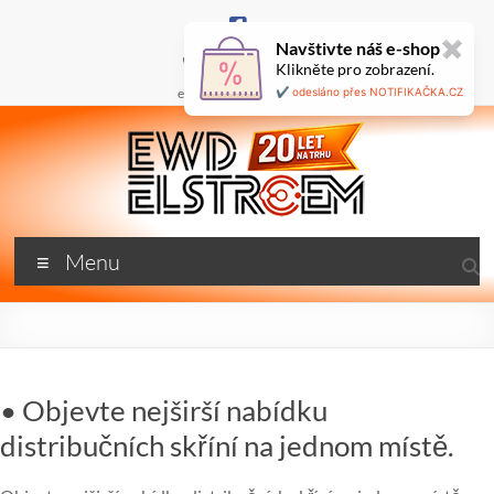
Skip
to
Navštivte náš e-shop
✖
content
+420 777 687 800
Klikněte pro zobrazení.
🇬🇧
ewd@ewdel.cz
✔️ odesláno přes NOTIFIKAČKA.CZ
ewdel.cz
Menu
…
neztrácíme
energii
• Objevte nejširší nabídku
distribučních skříní na jednom místě.