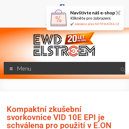
Navštivte náš e-shop
✖
+420 777 687 800
Klikněte pro zobrazení.
🇬🇧
ewd@ewdel.cz
✔️ odesláno přes NOTIFIKAČKA.CZ
Menu
Kompaktní zkušební
svorkovnice VID 10E EPI je
schválena pro použití v E.ON