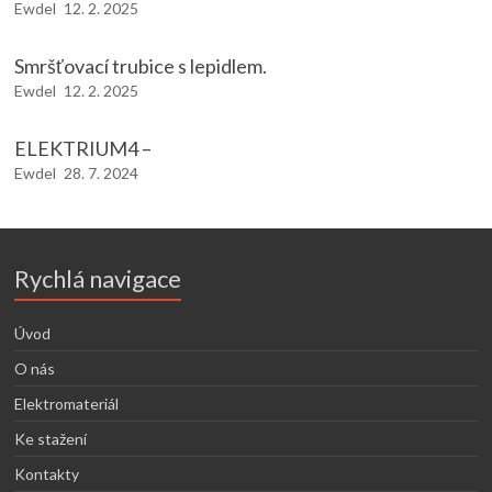
Ewdel
12. 2. 2025
Smršťovací trubice s lepidlem.
Ewdel
12. 2. 2025
ELEKTRIUM4 –
Ewdel
28. 7. 2024
Rychlá navigace
Úvod
O nás
Elektromateriál
Ke stažení
Kontakty