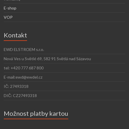
E-shop
VOP
Kontakt
EWD ELSTROEM s.r.o.
Nová Ves u Světlé 69, 582 91 Světlá nad Sázavou
tel: +420 777 687 800
E-mail:ewd@ewdel.cz
IČ: 27493318
DIČ: CZ27493318
Možnost platby kartou