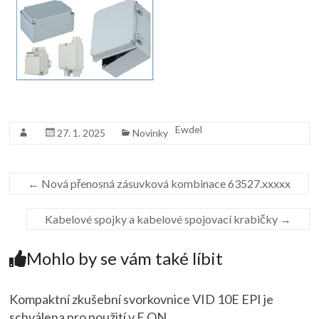
Ewdel
27. 1. 2025
Novinky
←
Nová přenosná zásuvková kombinace 63527.xxxxx
Kabelové spojky a kabelové spojovací krabičky
→
Mohlo by se vám také líbit
Kompaktní zkušební svorkovnice VID 10E EPI je
schválena pro použití v E.ON.