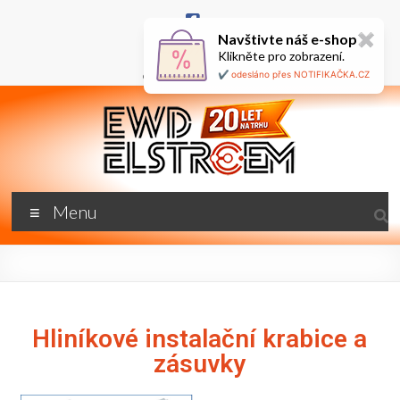
Navštivte náš e-shop
✖
+420 777 687 800
Klikněte pro zobrazení.
🇬🇧
ewd@ewdel.cz
✔️ odesláno přes NOTIFIKAČKA.CZ
Menu
Hliníkové instalační krabice a
zásuvky