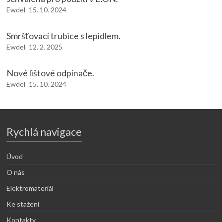
Ewdel
15. 10. 2024
Smršťovací trubice s lepidlem.
Ewdel
12. 2. 2025
Nové lištové odpínače.
Ewdel
15. 10. 2024
Rychlá navigace
Úvod
O nás
Elektromateriál
Ke stažení
Kontakty