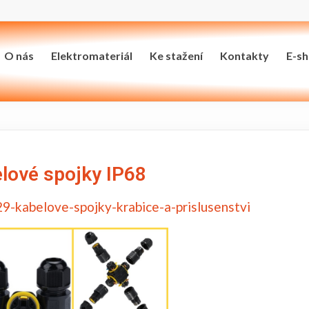
O nás
Elektromateriál
Ke stažení
Kontakty
E-s
lové spojky IP68
9-kabelove-spojky-krabice-a-prislusenstvi