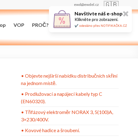
🇬🇧
ewd@ewdel.cz
Navštivte náš e-shop
✖
Klikněte pro zobrazení.
hop
VOP
PROČ?
Maloobchodní prodej
✔️ odesláno přes NOTIFIKAČKA.CZ
• Objevte nejširší nabídku distribučních skříní
na jednom místě.
• Prodlužovací a napájecí kabely typ C
(EN60320).
• Třífázový elektroměr NORAX 3, 5(100)A,
3×230/400V.
• Kovové hadice a šroubení.