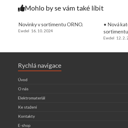
Mohlo by se vám také líbit
Novinky v sortimentu ORNO.
• Nová kat
Ewdel
16. 10. 2024
sortimentu
Ewdel
12. 2.
Rychlá navigace
Úvod
O nás
Elektromateriál
Ke stažení
Kontakty
E-shop