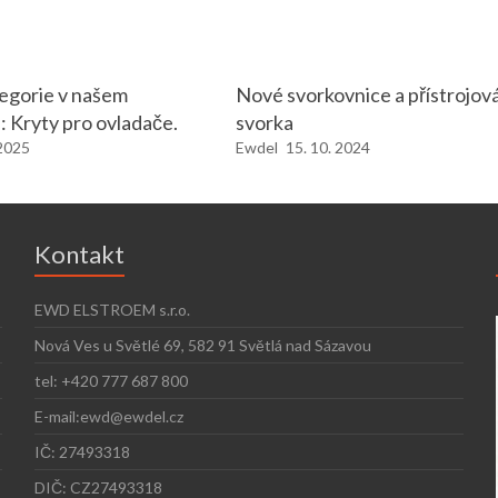
egorie v našem
Nové svorkovnice a přístrojov
: Kryty pro ovladače.
svorka
 2025
Ewdel
15. 10. 2024
Kontakt
EWD ELSTROEM s.r.o.
Nová Ves u Světlé 69, 582 91 Světlá nad Sázavou
tel: +420 777 687 800
E-mail:ewd@ewdel.cz
IČ: 27493318
DIČ: CZ27493318