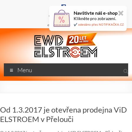
Skip
to
Navštivte náš e-shop
✖
content
+420 777 687 800
Klikněte pro zobrazení.
🇬🇧
ewd@ewdel.cz
✔️ odesláno přes NOTIFIKAČKA.CZ
ewdel.cz
Menu
…
neztrácíme
energii
Od 1.3.2017 je otevřena prodejna ViD
ELSTROEM v Přelouči