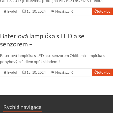
Od 1.3.2017 je otevřena prodejna ViD ELSTROEM v Přelouči
Ewdel
15. 10. 2024
Nezařazené
Čtěte více
Bateriová lampička s LED a se
senzorem –
Bateriová lampička s LED a se senzorem Oblíbená lampička s
pohybovým čidlem opět skladem!!
Ewdel
15. 10. 2024
Nezařazené
Čtěte více
Rychlá navigace