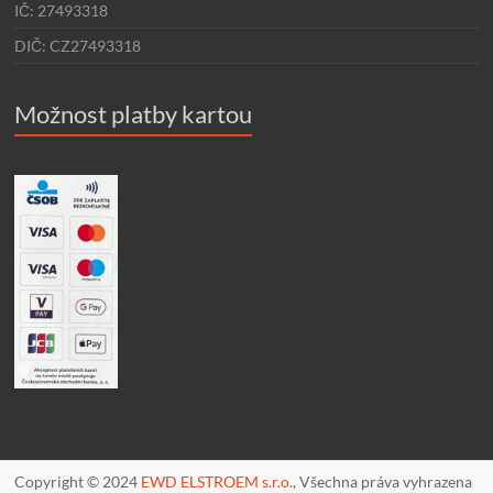
IČ: 27493318
DIČ: CZ27493318
Možnost platby kartou
Copyright © 2024
EWD ELSTROEM s.r.o.
, Všechna práva vyhrazena