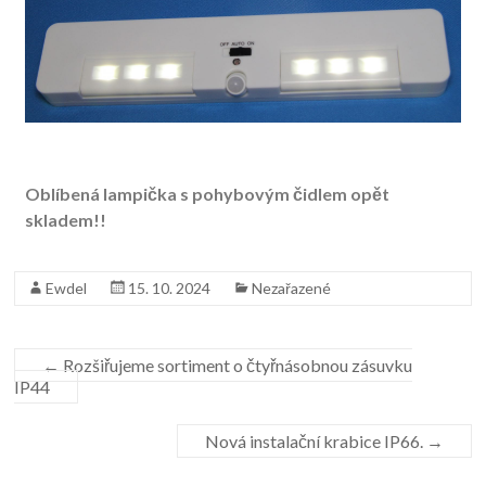
Oblíbená lampička s pohybovým čidlem opět
skladem!!
Ewdel
15. 10. 2024
Nezařazené
←
Rozšiřujeme sortiment o čtyřnásobnou zásuvku
IP44
Nová instalační krabice IP66.
→