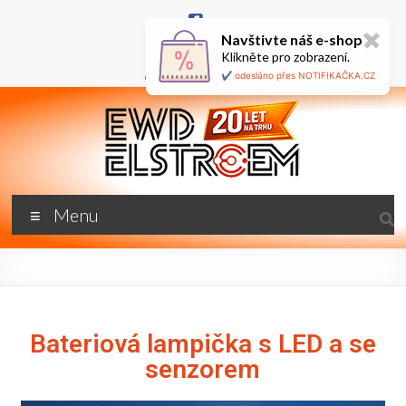
Navštivte náš e-shop
✖
+420 777 687 800
Klikněte pro zobrazení.
🇬🇧
ewd@ewdel.cz
✔️ odesláno přes NOTIFIKAČKA.CZ
Menu
Bateriová lampička s LED a se
senzorem